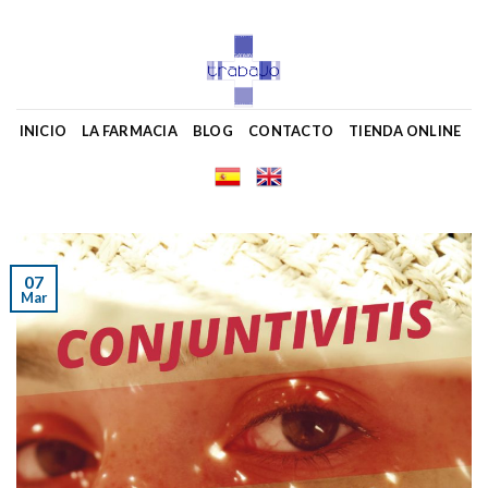
Skip
to
content
INICIO
LA FARMACIA
BLOG
CONTACTO
TIENDA ONLINE
07
Mar